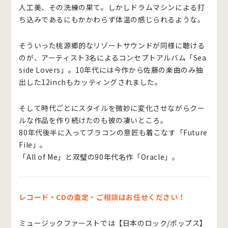
人工美、その洗練の果て。しかしドラムマシンによる打
ち込みであるにもかかわらず体温の感じられるような。
そういった桃源郷的なリゾートサウンドが同様に聴ける
のが、アーティスト3名によるコンセプトアルバム「Sea
side Lovers」。10年代には今作から佐藤の楽曲のみ抽
出した12inchもカッティングされました。
そして時代ごとにスタイルを微妙に変化させながらクー
ルな作品を作り続けたのも彼の凄いところ。
80年代後半に入ってブラコンの意匠も着こなす「Future
File」。
「All of Me」と双璧の90年代名作「Oracle」。
レコード・CDの査定・ご相談はお任せください！
ミュージックファーストでは
【日本のロック/ポップス】